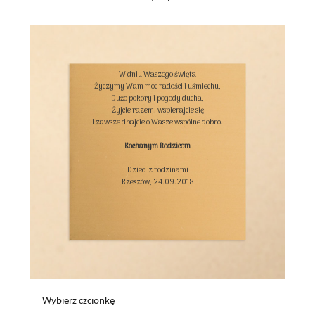
W dniu Waszego święta

Życzymy Wam moc radości i uśmiechu,

Dużo pokory i pogody ducha,

Żyjcie razem, wspierajcie się

I zawsze dbajcie o Wasze wspólne dobro.

Kochanym Rodzicom
Dzieci z rodzinami

Rzeszów, 24.09.2018

Wybierz czcionkę