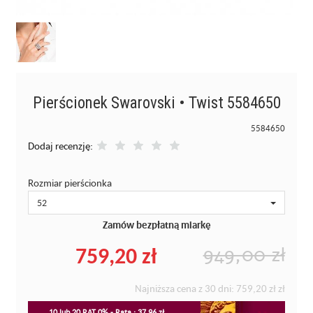
Pierścionek Swarovski • Twist 5584650
5584650
Dodaj recenzję:
Rozmiar pierścionka
52
Zamów bezpłatną miarkę
759,20 zł
949,00 zł
Najniższa cena z 30 dni:
759,20 zł
zł
10 lub 20 RAT 0% - Rata : 37.96 zł