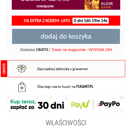
miesięcznie
5% EXTRA Z KODEM: LATO
0 dni 16h 19m 13s
dodaj do koszyka
Dostawa
GRATIS
|
Towar na magazynie - WYSYŁKA 24H
GRATIS
Zaprojektuj tabliczkę z grawerem
Dlaczego warto kupić na
FUGART.PL
WŁAŚCIWOŚCI