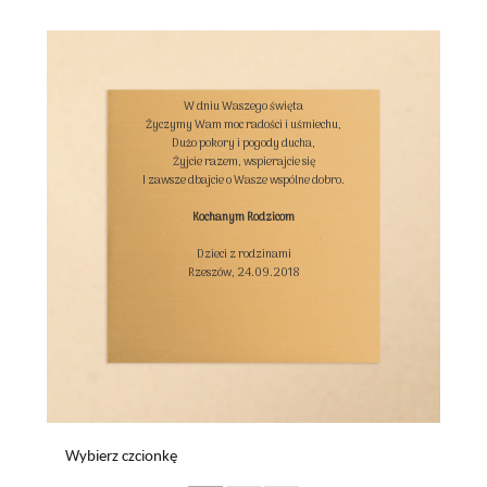
W dniu Waszego święta

Życzymy Wam moc radości i uśmiechu,

Dużo pokory i pogody ducha,

Żyjcie razem, wspierajcie się

I zawsze dbajcie o Wasze wspólne dobro.

Kochanym Rodzicom
Dzieci z rodzinami

Rzeszów, 24.09.2018

Wybierz czcionkę