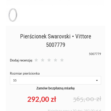
Pierścionek Swarovski • Vittore
5007779
5007779
Dodaj recenzję:
Rozmiar pierścionka
55
Zamów bezpłatną miarkę
292,00 zł
365,00 zł
Najniższa cena z 30 dni:
292,00 zł
zł