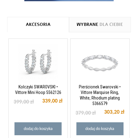
AKCESORIA
WYBRANE
DLA CIEBIE
Kolczyki SWAROVSKI •
Pierścionek Swarovski •
Vittore Mini Hoop 5562126
Vittore Marquise Ring,
White, Rhodium plating
339,00 zł
399,00 zł
5366579
303,20 zł
379,00 zł
dodaj do koszyka
dodaj do koszyka