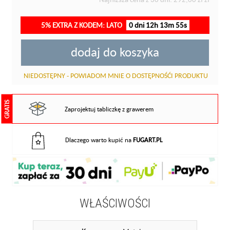
5% EXTRA Z KODEM: LATO
0 dni 12h 13m 55s
dodaj do koszyka
NIEDOSTĘPNY - POWIADOM MNIE O DOSTĘPNOŚĆI PRODUKTU
GRATIS
Zaprojektuj tabliczkę z grawerem
Dlaczego warto kupić na
FUGART.PL
WŁAŚCIWOŚCI