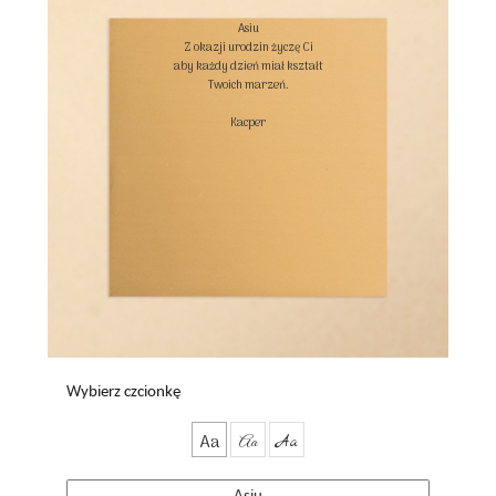
Asiu

Z okazji urodzin życzę Ci

aby każdy dzień miał kształt

Twoich marzeń.

Kacper

Wybierz czcionkę
Aa
Aa
Aa