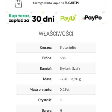
Dlaczego warto kupić na
FUGART.PL
WŁAŚCIWOŚCI
Kruszec:
Złoto żółte
Próba:
585
Kamień:
Brylant, Szafir
Masa:
~2,40 - 3,20 g
Masa brylantu:
0,19ct
Czystość:
SI
Barwa:
H