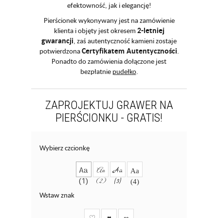
efektowność, jak i elegancję!
Pierścionek wykonywany jest na zamówienie
2-letniej
klienta i objęty jest okresem
gwarancji
, zaś autentyczność kamieni zostaje
Certyfikatem Autentyczności
potwierdzona
.
Ponadto do zamówienia dołączone jest
bezpłatnie
pudełko
.
ZAPROJEKTUJ GRAWER NA
PIERŚCIONKU - GRATIS!
Wybierz czcionkę
Aa
Aa
Aa
Aa
(1)
(2)
(3)
(4)
Wstaw znak
♡
♥
∞