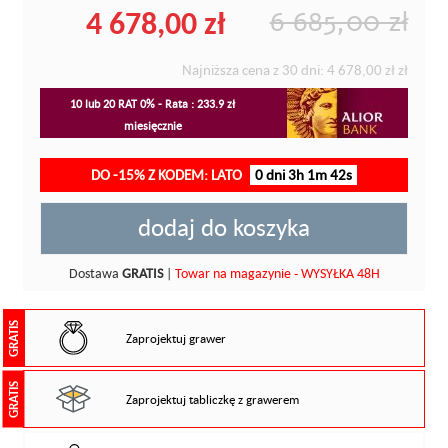
4 678,00 zł
6 685,00 zł
Najniższa cena z 30 dni:
4 678,00 zł
zł
10 lub 20 RAT 0% - Rata : 233.9 zł
miesięcznie
DO -15% Z KODEM: LATO
0 dni 3h 1m 41s
dodaj do koszyka
Dostawa
GRATIS
|
Towar na magazynie - WYSYŁKA 48H
GRATIS
Zaprojektuj grawer
GRATIS
Zaprojektuj tabliczkę z grawerem