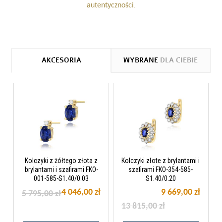
autentyczności.
AKCESORIA
WYBRANE
DLA CIEBIE
Kolczyki z żółtego złota z
Kolczyki złote z brylantami i
brylantami i szafirami FKO-
szafirami FKO-354-585-
001-585-S1.40/0.03
S1.40/0.20
4 046,00 zł
9 669,00 zł
5 795,00 zł
13 815,00 zł