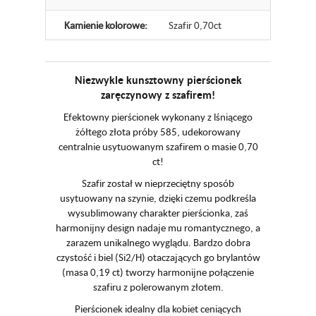
Kamienie kolorowe:
Szafir 0,70ct
Niezwykle kunsztowny pierścionek
zaręczynowy z szafirem!
Efektowny pierścionek wykonany z lśniącego
żółtego złota próby 585, udekorowany
centralnie usytuowanym szafirem o masie 0,70
ct!
Szafir został w nieprzeciętny sposób
usytuowany na szynie, dzięki czemu podkreśla
wysublimowany charakter pierścionka, zaś
harmonijny design nadaje mu romantycznego, a
zarazem unikalnego wyglądu. Bardzo dobra
czystość i biel (Si2/H) otaczających go brylantów
(masa 0,19 ct) tworzy harmonijne połączenie
szafiru z polerowanym złotem.
Pierścionek idealny dla kobiet ceniących