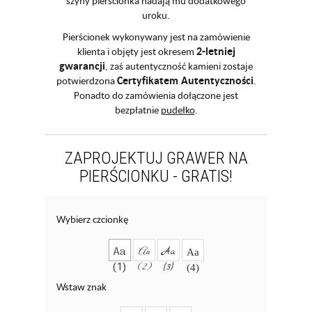
szyny pierścionka nadają mu dodatkowego
uroku.
Pierścionek wykonywany jest na zamówienie
2-letniej
klienta i objęty jest okresem
gwarancji
, zaś autentyczność kamieni zostaje
Certyfikatem Autentyczności
potwierdzona
.
Ponadto do zamówienia dołączone jest
bezpłatnie
pudełko
.
ZAPROJEKTUJ GRAWER NA
PIERŚCIONKU - GRATIS!
Wybierz czcionkę
Aa
Aa
Aa
Aa
(1)
(2)
(3)
(4)
Wstaw znak