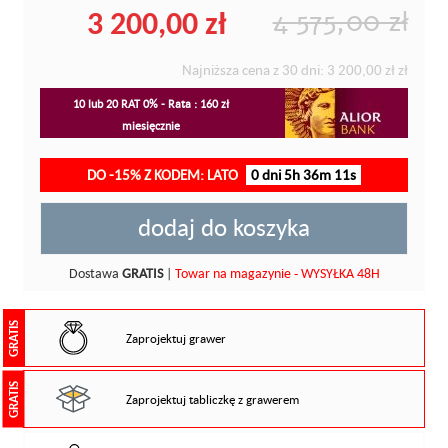
3 200,00 zł
4 575,00 zł
Najniższa cena z 30 dni:
3 200,00 zł
zł
10 lub 20 RAT 0% - Rata : 160 zł
miesięcznie
DO -15% Z KODEM: LATO
0 dni 5h 36m 10s
dodaj do koszyka
Dostawa
GRATIS
|
Towar na magazynie - WYSYŁKA 48H
GRATIS
Zaprojektuj grawer
GRATIS
Zaprojektuj tabliczkę z grawerem