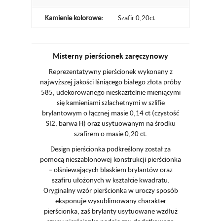
Kamienie kolorowe:
Szafir 0,20ct
Misterny pierścionek zaręczynowy
Reprezentatywny pierścionek wykonany z
najwyższej jakości lśniącego białego złota próby
585, udekorowanego nieskazitelnie mieniącymi
się kamieniami szlachetnymi w szlifie
brylantowym o łącznej masie 0,14 ct (czystość
SI2, barwa H) oraz usytuowanym na środku
szafirem o masie 0,20 ct.
Design pierścionka podkreślony został za
pomocą nieszablonowej konstrukcji pierścionka
– olśniewających blaskiem brylantów oraz
szafiru ułożonych w kształcie kwadratu.
Oryginalny wzór pierścionka w uroczy sposób
eksponuje wysublimowany charakter
pierścionka, zaś brylanty usytuowane wzdłuż