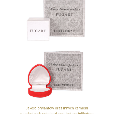
Jakość brylantów oraz innych kamieni
szlachetnych potwierdzona jest certyfikatem