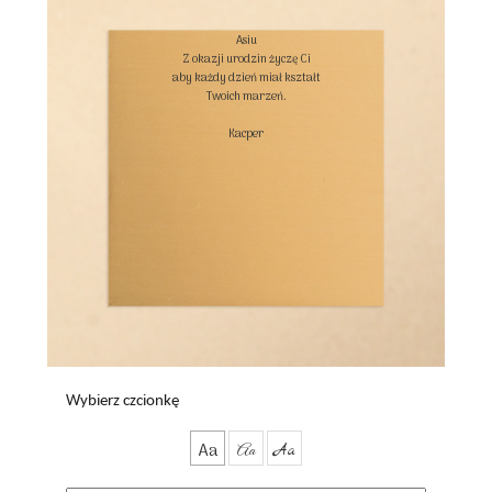
Asiu

Z okazji urodzin życzę Ci

aby każdy dzień miał kształt

Twoich marzeń.

Kacper

Wybierz czcionkę
Aa
Aa
Aa