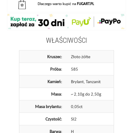
Dlaczego warto kupić na
FUGART.PL
WŁAŚCIWOŚCI
Kruszec:
Złoto żółte
Próba:
585
Kamień:
Brylant, Tanzanit
Masa:
~ 2,10g do 2,50g
Masa brylantu:
0,05ct
Czystość:
SI2
Barwa:
H