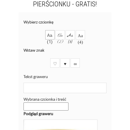
PIERŚCIONKU - GRATIS!
Wybierz czcionkę
Aa
Aa
Aa
Aa
(1)
(2)
(3)
(4)
Wstaw znak
♡
♥
∞
Tekst graweru
Wybrana czcionka i treść
Podgląd graweru