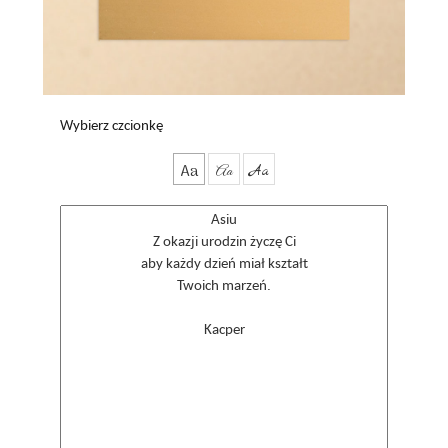
Wybierz czcionkę
Aa
Aa
Aa