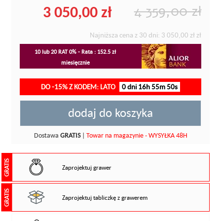
3 050,00 zł
4 359,00 zł
Najniższa cena z 30 dni:
3 050,00 zł
zł
10 lub 20 RAT 0% - Rata : 152.5 zł
miesięcznie
DO -15% Z KODEM: LATO
0 dni 16h 55m 50s
dodaj do koszyka
Dostawa
GRATIS
|
Towar na magazynie - WYSYŁKA 48H
GRATIS
Zaprojektuj grawer
GRATIS
Zaprojektuj tabliczkę z grawerem