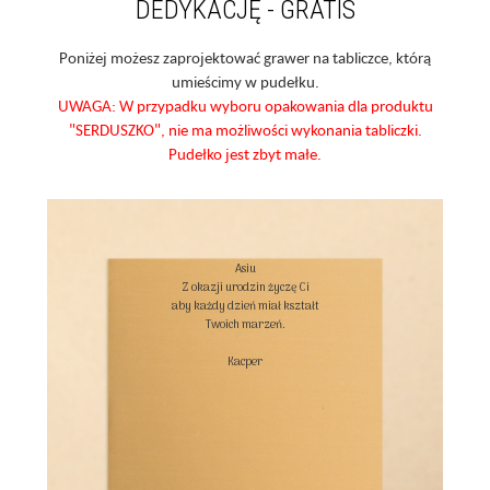
DEDYKACJĘ - GRATIS
Poniżej możesz zaprojektować grawer na tabliczce, którą
umieścimy w pudełku.
UWAGA: W przypadku wyboru opakowania dla produktu
"SERDUSZKO", nie ma możliwości wykonania tabliczki.
Pudełko jest zbyt małe.
Asiu

Z okazji urodzin życzę Ci

aby każdy dzień miał kształt

Twoich marzeń.

Kacper
