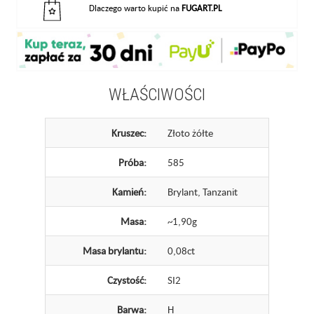
Dlaczego warto kupić na
FUGART.PL
WŁAŚCIWOŚCI
Kruszec:
Złoto żółte
Próba:
585
Kamień:
Brylant, Tanzanit
Masa:
~1,90g
Masa brylantu:
0,08ct
Czystość:
SI2
Barwa:
H