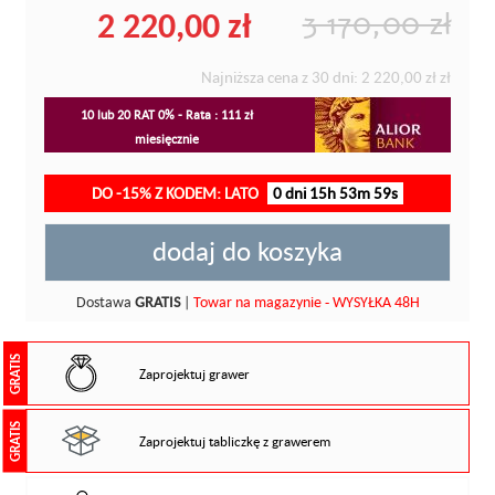
2 220,00 zł
3 170,00 zł
Najniższa cena z 30 dni:
2 220,00 zł
zł
10 lub 20 RAT 0% - Rata : 111 zł
miesięcznie
DO -15% Z KODEM: LATO
0 dni 15h 53m 59s
dodaj do koszyka
Dostawa
GRATIS
|
Towar na magazynie - WYSYŁKA 48H
GRATIS
Zaprojektuj grawer
GRATIS
Zaprojektuj tabliczkę z grawerem