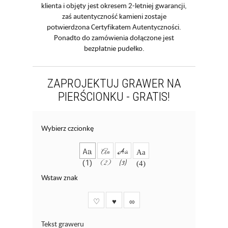
klienta i objęty jest okresem 2-letniej gwarancji,
zaś autentyczność kamieni zostaje
potwierdzona Certyfikatem Autentyczności.
Ponadto do zamówienia dołączone jest
bezpłatnie pudełko.
ZAPROJEKTUJ GRAWER NA
PIERŚCIONKU - GRATIS!
Wybierz czcionkę
Aa
Aa
Aa
Aa
(1)
(2)
(3)
(4)
Wstaw znak
♡
♥
∞
Tekst graweru