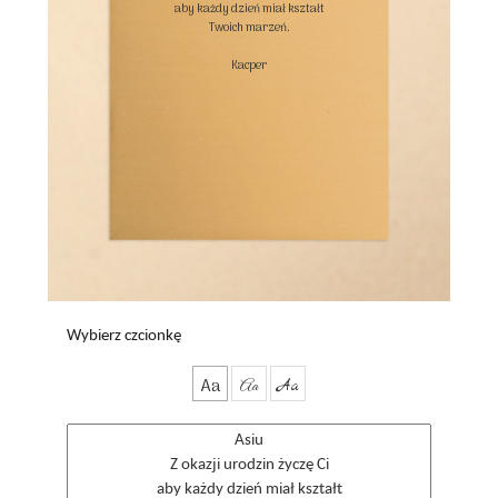
aby każdy dzień miał kształt

Twoich marzeń.

Kacper

Wybierz czcionkę
Aa
Aa
Aa