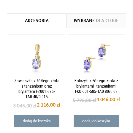
AKCESORIA
WYBRANE
DLA CIEBIE
Zawieszka z żółtego złota
Kolczyki z żółtego złota z
z tanzanitem oraz
brylantami i tanzanitami
brylantem FZ001-585-
FKO-001-585-TA0.80/0.03
TA0.40/0.015
4 046,00 zł
5 795,00 zł
2 116,00 zł
3 045,00 zł
dodaj do koszyka
dodaj do koszyka