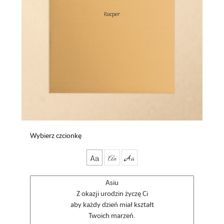
Kacper

Wybierz czcionkę
Aa
Aa
Aa