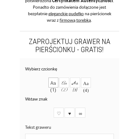
Certyfikatem Autentyczności
potwierdzona
.
Ponadto do zamówienia dołączone jest
bezpłatnie
eleganckie pudełko
na pierścionek
wraz z
firmową torebką
.
ZAPROJEKTUJ GRAWER NA
PIERŚCIONKU - GRATIS!
Wybierz czcionkę
Aa
Aa
Aa
Aa
(1)
(2)
(3)
(4)
Wstaw znak
♡
♥
∞
Tekst graweru