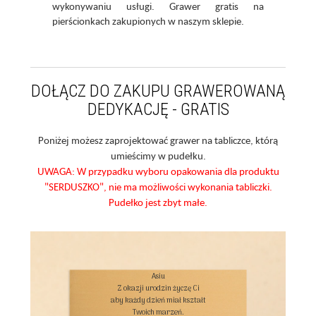
wykonywaniu usługi. Grawer gratis na
pierścionkach zakupionych w naszym sklepie.
DOŁĄCZ DO ZAKUPU GRAWEROWANĄ
DEDYKACJĘ - GRATIS
Poniżej możesz zaprojektować grawer na tabliczce, którą
umieścimy w pudełku.
UWAGA: W przypadku wyboru opakowania dla produktu
"SERDUSZKO", nie ma możliwości wykonania tabliczki.
Pudełko jest zbyt małe.
Asiu

Z okazji urodzin życzę Ci

aby każdy dzień miał kształt

Twoich marzeń.
