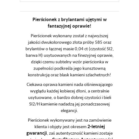
Pierścionek z brylantami ujętymi w
fantazyjnej oprawie!
Pierścionek wykonany został z najwyższej
jakości dwukolorowego złota próby 585 oraz
brylantów o łącznej masie 0,04 ct (czystość SI2,
barwa H) usytuowanych na finezyjnej oprawie,
dzięki czemu subtelny wzór pierścionka w
zupełności podkreśla jego kunsztowną
konstrukcję oraz blask kamieni szlachetnych!
Ciekawa oprawa kamieni nada olśniewającego
wyglądu każdej kobiecej dłoni, a centralnie
usytuowane, o bardzo dobrej czystości i bieli
SI2/H kamienie nadadzą jej ponadczasowej
elegancji.
Pierścionek wykonywany jest na zamówienie
2-letniej
klienta i objęty jest okresem
gwarancji
, zaś autentyczność kamieni zostaje