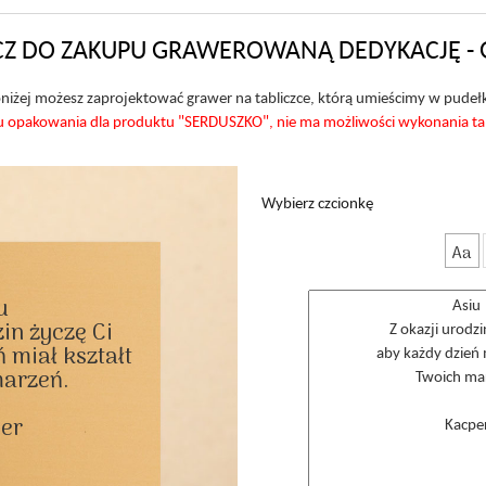
Z DO ZAKUPU GRAWEROWANĄ DEDYKACJĘ - 
niżej możesz zaprojektować grawer na tabliczce, którą umieścimy w pudeł
akowania dla produktu "SERDUSZKO", nie ma możliwości wykonania tabli
Wybierz czcionkę
Aa


in życzę Ci

 miał kształt

arzeń.

er
