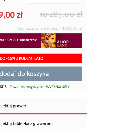
9,00 zł
10 285,00 zł
Najniższa cena z 30 dni:
7 199,00 zł
zł
ta : 359.95 zł miesięcznie
DO -15% Z KODEM: LATO
dodaj do koszyka
ATIS
|
Towar na magazynie - WYSYŁKA 48H
ojektuj grawer
ojektuj tabliczkę z grawerem