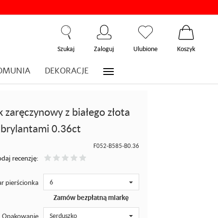
Szukaj
Zaloguj
Ulubione
Koszyk
OMUNIA
DEKORACJE
k zaręczynowy z białego złota
brylantami 0.36ct
F052-B585-B0.36
daj recenzję:
r pierścionka
6
Zamów bezpłatną miarkę
Opakowanie
Serduszko