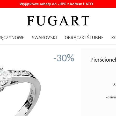
Wyjątkowe rabaty do -15% z kodem LATO
ARĘCZYNOWE
SWAROVSKI
OBRĄCZKI ŚLUBNE
K
-30%
Pierścione
Do
Rozmia