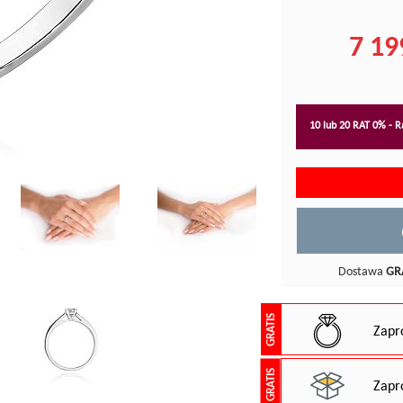
7 19
10 lub 20 RAT 0% - Ra
Dostawa
GR
GRATIS
Zapr
GRATIS
Zapr