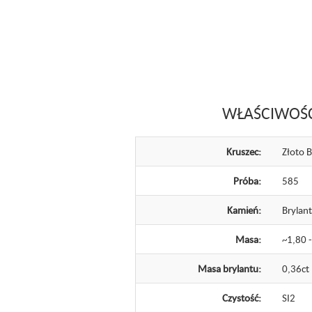
WŁAŚCIWOŚ
Kruszec:
Złoto B
Próba:
585
Kamień:
Brylant
Masa:
~1,80 -
Masa brylantu:
0,36ct
Czystość:
SI2