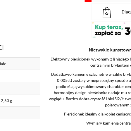
Dlac
CI
Niezwykle kunsztown
Efektowny pierścionek wykonany z lśniącego 
iałe
centralnym brylantem o
Dodatkowo kamienie szlachetne w szlifie bryl
0,005ct) zostały w nieprzeciętny sposób 
podkreślają wysublimowany charakter cent
harmonijny design pierścionka nadaje mu r
wyglądu. Bardzo dobra czystość i biel Si2/H t
 2,60 g
polerowanym 
Pierścionek idealny dla kobiet ceniący
Wymiary kamienia centra