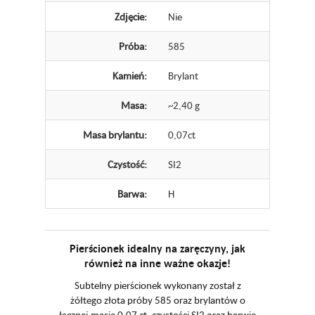
Zdjęcie:
Nie
Próba:
585
Kamień:
Brylant
Masa:
~2,40 g
Masa brylantu:
0,07ct
Czystość:
SI2
Barwa:
H
Pierścionek idealny na zaręczyny, jak
również na inne ważne okazje!
Subtelny pierścionek wykonany został z
żółtego złota próby 585 oraz brylantów o
łącznej masie 0,07 ct, czystości SI2 oraz barwie