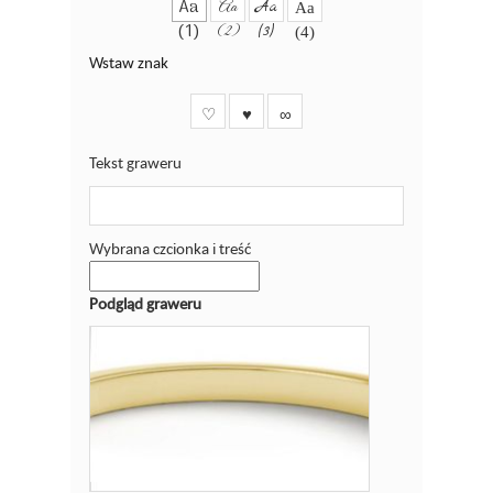
Aa
Aa
Aa
Aa
(1)
(2)
(3)
(4)
Wstaw znak
♡
♥
∞
Tekst graweru
Wybrana czcionka i treść
Podgląd graweru