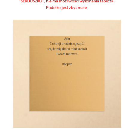
"SERDUSZKO", nie ma możliwości wykonania tabliczki.
Pudełko jest zbyt małe.
Asiu

Z okazji urodzin życzę Ci

aby każdy dzień miał kształt

Twoich marzeń.

Kacper
