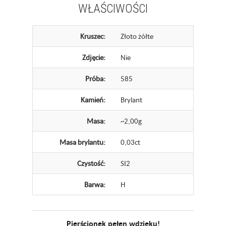
WŁAŚCIWOŚCI
Kruszec:
Złoto żółte
Zdjęcie:
Nie
Próba:
585
Kamień:
Brylant
Masa:
~2,00g
Masa brylantu:
0,03ct
Czystość:
SI2
Barwa:
H
Pierścionek pełen wdzięku!