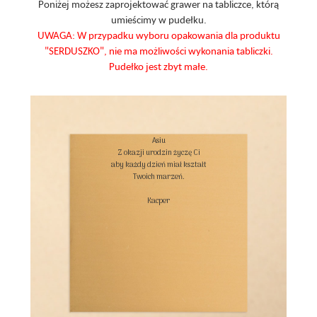
Poniżej możesz zaprojektować grawer na tabliczce, którą
umieścimy w pudełku.
UWAGA: W przypadku wyboru opakowania dla produktu
"SERDUSZKO", nie ma możliwości wykonania tabliczki.
Pudełko jest zbyt małe.
Asiu

Z okazji urodzin życzę Ci

aby każdy dzień miał kształt

Twoich marzeń.

Kacper
