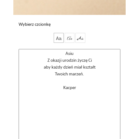
Wybierz czcionkę
Aa
Aa
Aa