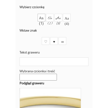
Wybierz czcionkę
Aa
Aa
Aa
Aa
(1)
(2)
(3)
(4)
Wstaw znak
♡
♥
∞
Tekst graweru
Wybrana czcionka i treść
Podgląd graweru