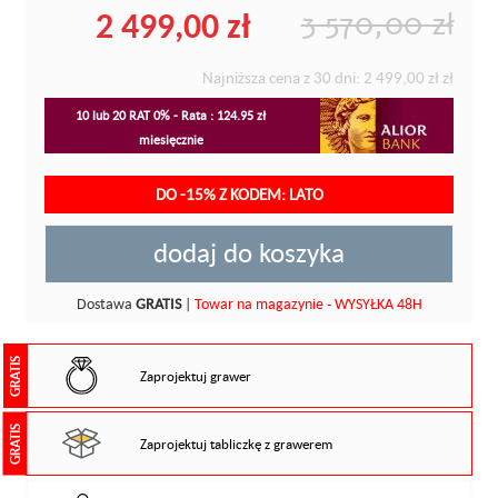
2 499,00 zł
3 570,00 zł
Najniższa cena z 30 dni:
2 499,00 zł
zł
10 lub 20 RAT 0% - Rata : 124.95 zł
miesięcznie
DO -15% Z KODEM: LATO
dodaj do koszyka
Dostawa
GRATIS
|
Towar na magazynie - WYSYŁKA 48H
GRATIS
Zaprojektuj grawer
GRATIS
Zaprojektuj tabliczkę z grawerem