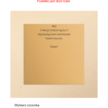
Pudełko jest zbyt małe.
Asiu

Z okazji urodzin życzę Ci

aby każdy dzień miał kształt

Twoich marzeń.

Kacper

Wybierz czcionkę