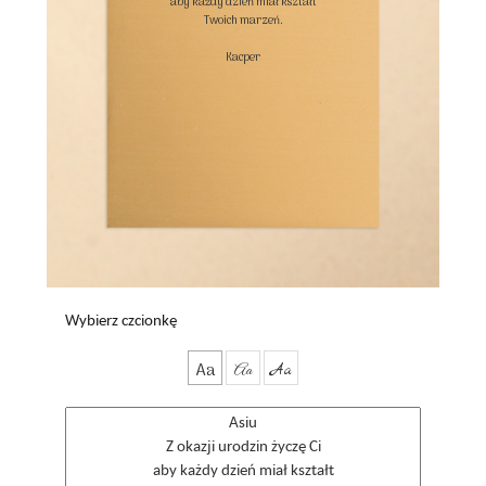
aby każdy dzień miał kształt

Twoich marzeń.

Kacper

Wybierz czcionkę
Aa
Aa
Aa