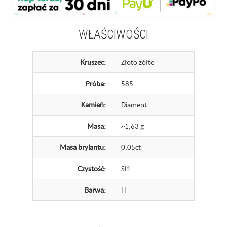
WŁAŚCIWOŚCI
Kruszec:
Złoto żółte
Próba:
585
Kamień:
Diament
Masa:
~1,63 g
Masa brylantu:
0,05ct
Czystość:
SI1
Barwa:
H