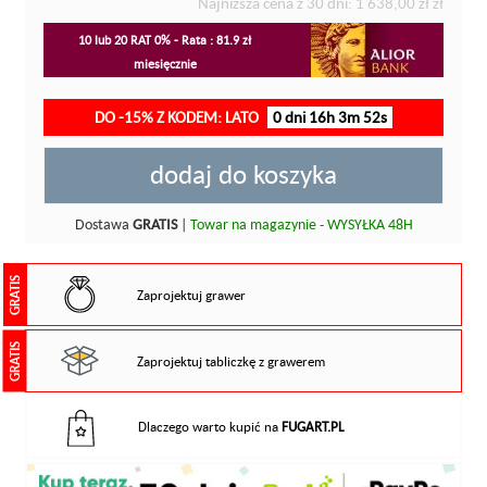
Najniższa cena z 30 dni:
1 638,00 zł
zł
10 lub 20 RAT 0% - Rata : 81.9 zł
miesięcznie
DO -15% Z KODEM: LATO
0 dni 16h 3m 51s
dodaj do koszyka
Dostawa
GRATIS
|
Towar na magazynie - WYSYŁKA 48H
GRATIS
Zaprojektuj grawer
GRATIS
Zaprojektuj tabliczkę z grawerem
Dlaczego warto kupić na
FUGART.PL