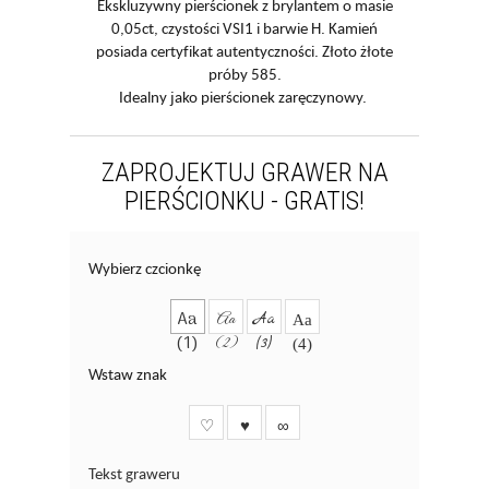
Ekskluzywny pierścionek z brylantem o masie
0,05ct, czystości VSI1 i barwie H. Kamień
posiada certyfikat autentyczności. Złoto żłote
próby 585.
Idealny jako pierścionek zaręczynowy.
ZAPROJEKTUJ GRAWER NA
PIERŚCIONKU - GRATIS!
Wybierz czcionkę
Aa
Aa
Aa
Aa
(1)
(2)
(3)
(4)
Wstaw znak
♡
♥
∞
Tekst graweru