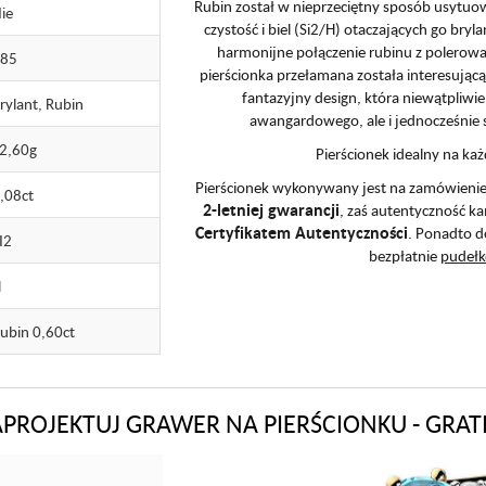
Rubin został w nieprzeciętny sposób usytuo
ie
czystość i biel (Si2/H) otaczających go bry
harmonijne połączenie rubinu z polerow
585
pierścionka przełamana została interesując
fantazyjny design, która niewątpliwi
rylant, Rubin
awangardowego, ale i jednocześnie 
2,60g
Pierścionek idealny na ka
Pierścionek wykonywany jest na zamówienie k
,08ct
2-letniej gwarancji
, zaś autentyczność k
Certyfikatem Autentyczności
. Ponadto d
I2
bezpłatnie
pudeł
H
ubin 0,60ct
APROJEKTUJ GRAWER NA PIERŚCIONKU - GRATI