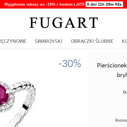
Wyjątkowe rabaty do -15% z kodem LATO
0 dni 11h 29m 42s
ARĘCZYNOWE
SWAROVSKI
OBRĄCZKI ŚLUBNE
K
-30%
Pierścionek
bry
Do
Rozmia