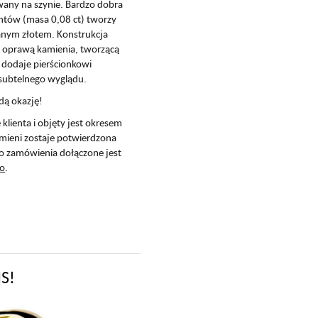
wany na szynie. Bardzo dobra
lantów (masa 0,08 ct) tworzy
anym złotem. Konstrukcja
ą oprawą kamienia, tworzącą
e dodaje pierścionkowi
subtelnego wyglądu.
żdą okazję!
lienta i objęty jest okresem
amieni zostaje potwierdzona
o zamówienia dołączone jest
ko
.
S!