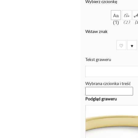
Wybierz czcionkę
Aa
Aa
A
(1)
(2)
(
Wstaw znak
♡
♥
Tekst graweru
Wybrana czcionka i treść
Podgląd graweru