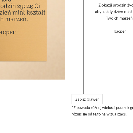
rodzin życzę Ci

ień miał kształt

h marzeń.

acper

Zapisz grawer
*Z powodu różnej wielości pudełek 
różnić się od tego na wizualizacji.