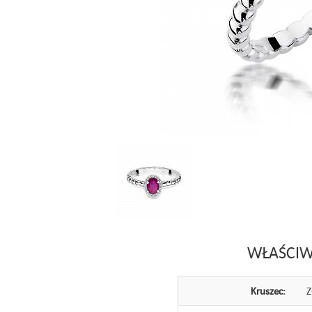
WŁAŚCIW
Kruszec:
Z