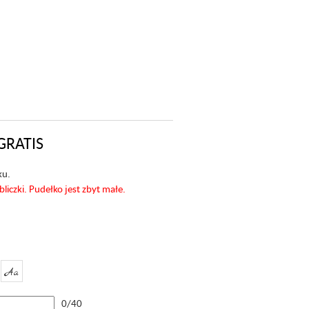
GRATIS
ku.
czki. Pudełko jest zbyt małe.
Aa
0/40