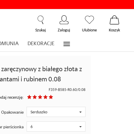
Szukaj
Zaloguj
Ulubione
Koszyk
OMUNIA
DEKORACJE
 zaręczynowy z białego złota z
lantami i rubinem 0.08
F359-B585-R0.60/0.08
daj recenzję:
Opakowanie
Serduszko
r pierścionka
6