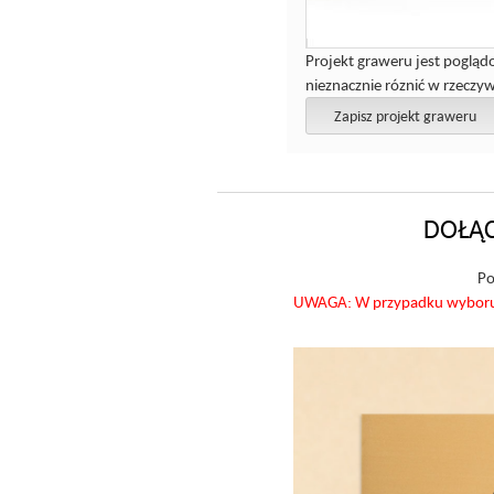
Projekt graweru jest pogląd
nieznacznie róznić w rzeczyw
Zapisz projekt graweru
DOŁĄC
Po
UWAGA: W przypadku wyboru op