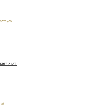
chetnych
RES 2 LAT.
ru)