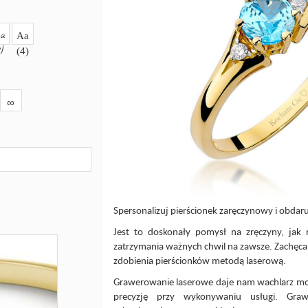
a
Aa
3)
(4)
∞
Spersonalizuj pierścionek zaręczynowy i obdaru
Jest to doskonały pomysł na zręczyny, jak
zatrzymania ważnych chwil na zawsze. Zachęc
zdobienia pierścionków metodą laserową.
Grawerowanie laserowe daje nam wachlarz moż
precyzję przy wykonywaniu usługi. Graw