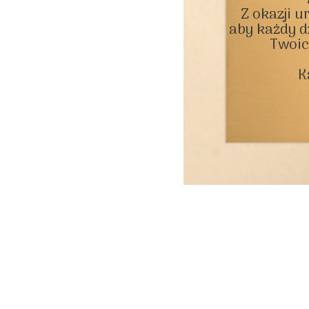
Z okazji u
aby każdy dz
Twoic
K