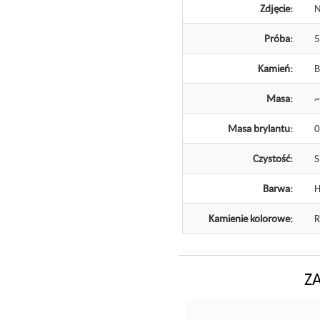
Zdjęcie:
N
Próba:
Kamień:
B
Masa:
~
Masa brylantu:
0
Czystość:
S
Barwa:
Kamienie kolorowe:
R
Z