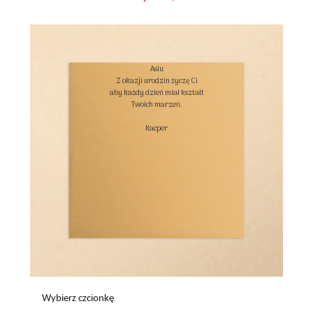
Asiu

Z okazji urodzin życzę Ci

aby każdy dzień miał kształt

Twoich marzeń.

Kacper

Wybierz czcionkę