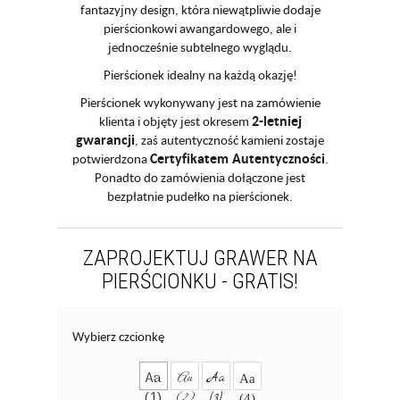
fantazyjny design, która niewątpliwie dodaje
pierścionkowi awangardowego, ale i
jednocześnie subtelnego wyglądu.
Pierścionek idealny na każdą okazję!
Pierścionek wykonywany jest na zamówienie
2-letniej
klienta i objęty jest okresem
gwarancji
, zaś autentyczność kamieni zostaje
Certyfikatem Autentyczności
potwierdzona
.
Ponadto do zamówienia dołączone jest
bezpłatnie pudełko na pierścionek.
ZAPROJEKTUJ GRAWER NA
PIERŚCIONKU - GRATIS!
Wybierz czcionkę
Aa
Aa
Aa
Aa
(1)
(2)
(3)
(4)