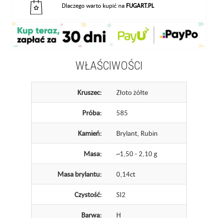
Dlaczego warto kupić na
FUGART.PL
WŁAŚCIWOŚCI
Kruszec:
Złoto żółte
Próba:
585
Kamień:
Brylant, Rubin
Masa:
~1,50 - 2,10 g
Masa brylantu:
0,14ct
Czystość:
SI2
Barwa:
H