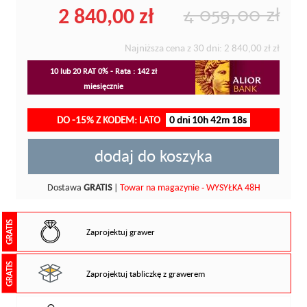
2 840,00 zł
4 059,00 zł
Najniższa cena z 30 dni:
2 840,00 zł
zł
10 lub 20 RAT 0% - Rata : 142 zł
miesięcznie
DO -15% Z KODEM: LATO
0 dni 10h 42m 17s
dodaj do koszyka
Dostawa
GRATIS
|
Towar na magazynie - WYSYŁKA 48H
GRATIS
Zaprojektuj grawer
GRATIS
Zaprojektuj tabliczkę z grawerem