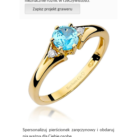
nieznacznie róznić w rzeczywistosci.
Zapisz projekt graweru
Spersonalizuj pierścionek zaręczynowy i obdaruj
nią ważną dla Ciebie osobę.