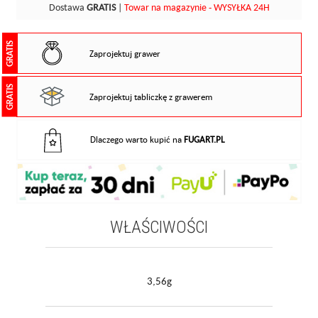
Dostawa
GRATIS
|
Towar na magazynie - WYSYŁKA 24H
GRATIS
Zaprojektuj grawer
GRATIS
Zaprojektuj tabliczkę z grawerem
Dlaczego warto kupić na
FUGART.PL
WŁAŚCIWOŚCI
3,56g