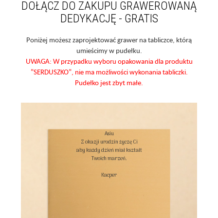
DOŁĄCZ DO ZAKUPU GRAWEROWANĄ
DEDYKACJĘ - GRATIS
Poniżej możesz zaprojektować grawer na tabliczce, którą
umieścimy w pudełku.
UWAGA: W przypadku wyboru opakowania dla produktu
"SERDUSZKO", nie ma możliwości wykonania tabliczki.
Pudełko jest zbyt małe.
Asiu

Z okazji urodzin życzę Ci

aby każdy dzień miał kształt

Twoich marzeń.

Kacper
