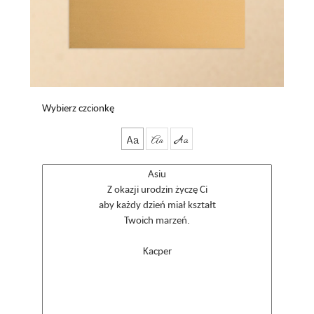
Wybierz czcionkę
Aa
Aa
Aa