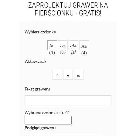
ZAPROJEKTUJ GRAWER NA
PIERŚCIONKU - GRATIS!
Wybierz czcionkę
Aa
Aa
Aa
Aa
(1)
(2)
(3)
(4)
Wstaw znak
♡
♥
∞
Tekst graweru
Wybrana czcionka i treść
Podgląd graweru