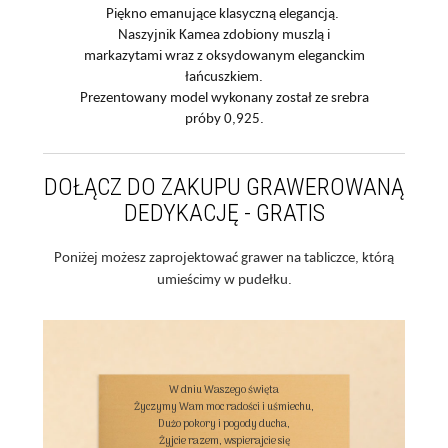
Piękno emanujące klasyczną elegancją.
Naszyjnik Kamea zdobiony muszlą i
markazytami wraz z oksydowanym eleganckim
łańcuszkiem.
Prezentowany model wykonany został ze srebra
próby 0,925.
DOŁĄCZ DO ZAKUPU GRAWEROWANĄ
DEDYKACJĘ - GRATIS
Poniżej możesz zaprojektować grawer na tabliczce, którą
umieścimy w pudełku.
W dniu Waszego święta

Życzymy Wam moc radości i uśmiechu,

Dużo pokory i pogody ducha,

Żyjcie razem, wspierajcie się
