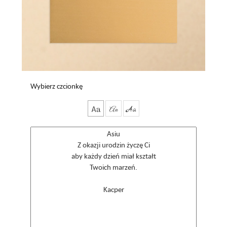
Wybierz czcionkę
Aa
Aa
Aa