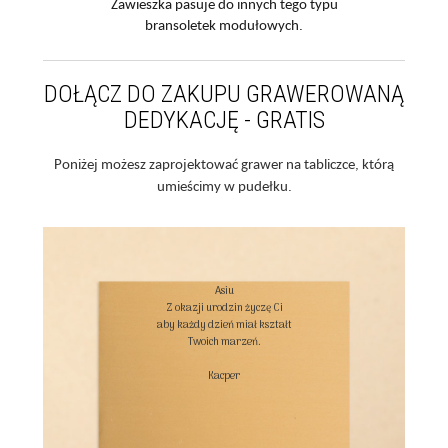
Zawieszka pasuje do innych tego typu
bransoletek modułowych.
DOŁĄCZ DO ZAKUPU GRAWEROWANĄ
DEDYKACJĘ - GRATIS
Poniżej możesz zaprojektować grawer na tabliczce, którą
umieścimy w pudełku.
Asiu

Z okazji urodzin życzę Ci

aby każdy dzień miał kształt

Twoich marzeń.

Kacper
