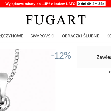
Wyjątkowe rabaty do -15% z kodem LATO
0 dni 6h 4m 33s
ARĘCZYNOWE
SWAROVSKI
OBRĄCZKI ŚLUBNE
K
-12%
Zawie
Do