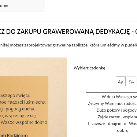
ubin
Z DO ZAKUPU GRAWEROWANĄ DEDYKACJĘ - 
niżej możesz zaprojektować grawer na tabliczce, którą umieścimy w pudeł
Wybierz czcionkę
Aa
Aa
aszego święta

 radości i uśmiechu,

 i pogody ducha,

, wspierajcie się

o Wasze wspólne dobro.

ym Rodzicom