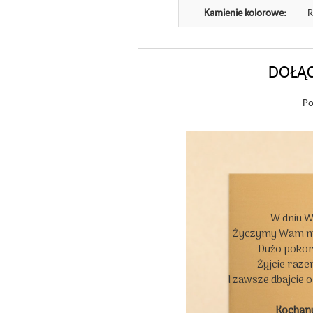
Kamienie kolorowe:
R
DOŁĄC
Po
W dniu W
Życzymy Wam moc
Dużo pokory
Żyjcie razem
I zawsze dbajcie 
Kochan