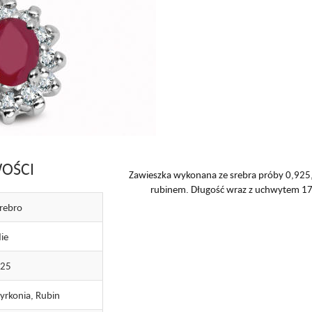
OŚCI
Zawieszka wykonana ze srebra próby 0,925,
rubinem. Długość wraz z uchwytem 1
rebro
ie
925
yrkonia, Rubin