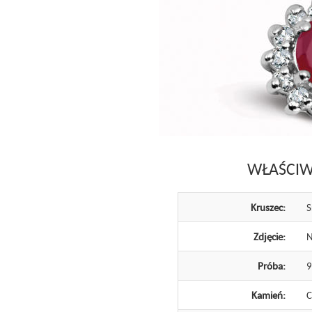
WŁAŚCIW
Kruszec:
S
Zdjęcie:
N
Próba:
Kamień:
C