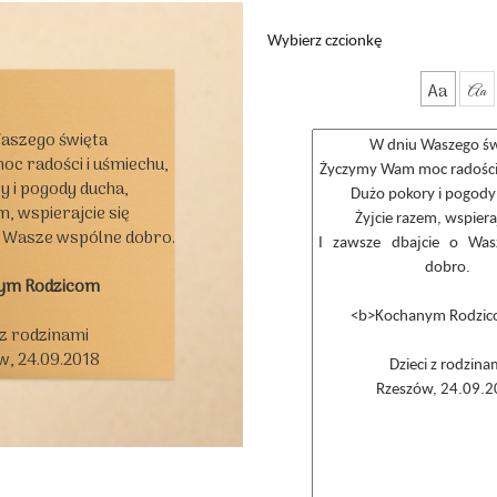
Wybierz czcionkę
Aa
Aa
aszego święta

 radości i uśmiechu,

 i pogody ducha,

, wspierajcie się

o Wasze wspólne dobro.

ym Rodzicom
 z rodzinami

, 24.09.2018
