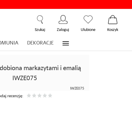
Szukaj
Zaloguj
Ulubione
Koszyk
OMUNIA
DEKORACJE
zdobiona markazytami i emalią
IWZE075
IWZE075
daj recenzję: