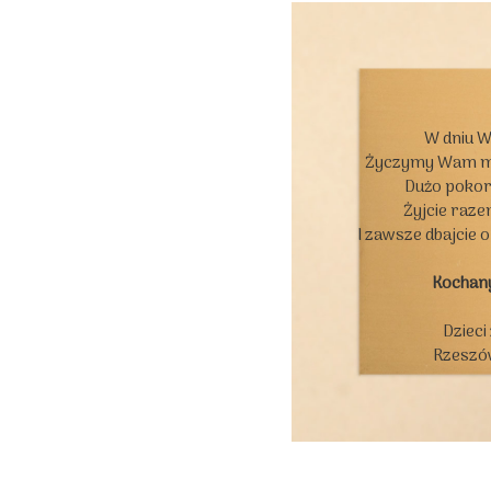
W dniu W
Życzymy Wam moc
Dużo pokory
Żyjcie razem
I zawsze dbajcie 
Kochan
Dzieci
Rzeszów