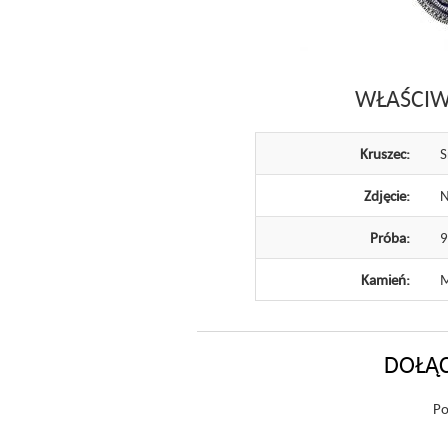
WŁAŚCIW
Kruszec:
S
Zdjęcie:
N
Próba:
Kamień:
M
DOŁĄC
Po