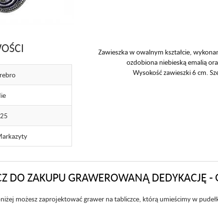
OŚCI
Zawieszka w owalnym kształcie, wykonan
ozdobiona niebieską emalią or
Wysokość zawieszki 6 cm. Sz
rebro
ie
925
arkazyty
Z DO ZAKUPU GRAWEROWANĄ DEDYKACJĘ - 
niżej możesz zaprojektować grawer na tabliczce, którą umieścimy w pudeł