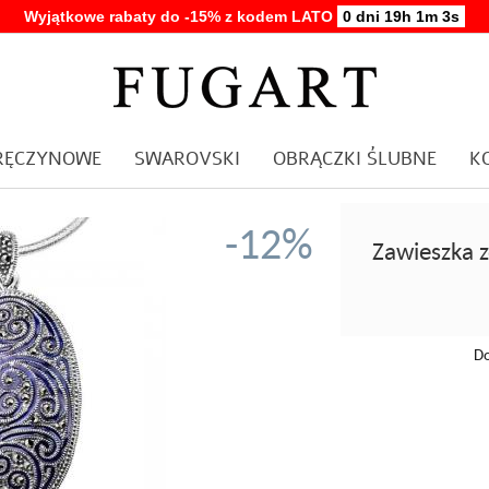
Wyjątkowe rabaty do -15% z kodem LATO
0 dni 19h 1m 2s
ARĘCZYNOWE
SWAROVSKI
OBRĄCZKI ŚLUBNE
K
-12%
Zawieszka 
Do