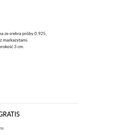
a ze srebra próby 0,925,
az markazytami.
erokość 3 cm.
GRATIS
ku.