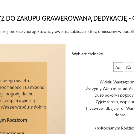
Z DO ZAKUPU GRAWEROWANĄ DEDYKACJĘ - 
niżej możesz zaprojektować grawer na tabliczce, którą umieścimy w pudeł
Wybierz czcionkę
Aa
Aa
aszego święta

 radości i uśmiechu,

 i pogody ducha,

, wspierajcie się

o Wasze wspólne dobro.

ym Rodzicom
 z rodzinami
