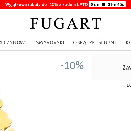
Wyjątkowe rabaty do -15% z kodem LATO
0 dni 8h 39m 45s
ARĘCZYNOWE
SWAROVSKI
OBRĄCZKI ŚLUBNE
K
-10%
Za
Do