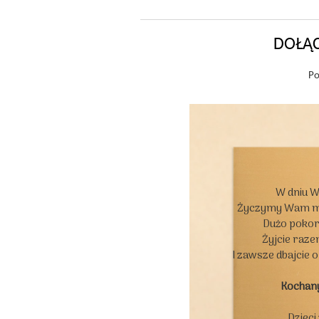
DOŁĄC
Po
W dniu W
Życzymy Wam moc
Dużo pokory
Żyjcie razem
I zawsze dbajcie 
Kochan
Dzieci