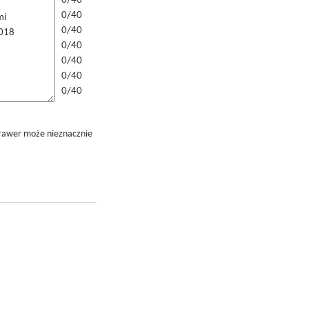
0/40
0/40
0/40
0/40
0/40
0/40
grawer może nieznacznie