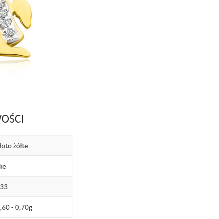
OŚCI
łoto żółte
ie
333
,60 - 0,70g