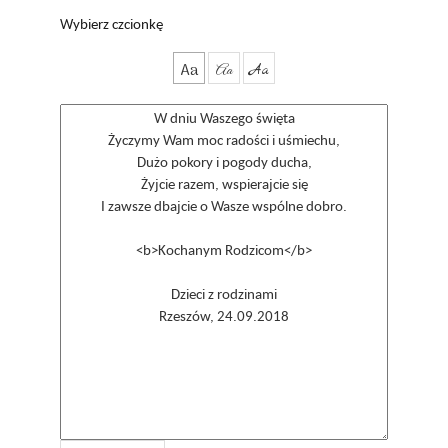
Wybierz czcionkę
Aa
Aa
Aa