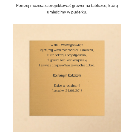
Poniżej możesz zaprojektować grawer na tabliczce, którą
umieścimy w pudełku.
W dniu Waszego święta

Życzymy Wam moc radości i uśmiechu,

Dużo pokory i pogody ducha,

Żyjcie razem, wspierajcie się

I zawsze dbajcie o Wasze wspólne dobro.

Kochanym Rodzicom
Dzieci z rodzinami

Rzeszów, 24.09.2018
