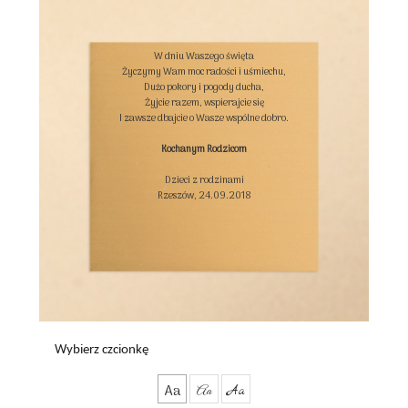
W dniu Waszego święta

Życzymy Wam moc radości i uśmiechu,

Dużo pokory i pogody ducha,

Żyjcie razem, wspierajcie się

I zawsze dbajcie o Wasze wspólne dobro.

Kochanym Rodzicom
Dzieci z rodzinami

Rzeszów, 24.09.2018

Wybierz czcionkę
Aa
Aa
Aa