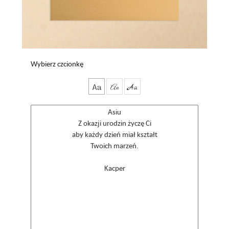
Wybierz czcionkę
Aa
Aa
Aa