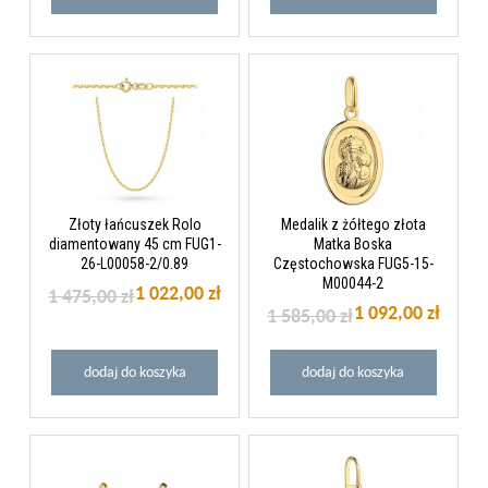
Złoty łańcuszek Rolo
Medalik z żółtego złota
diamentowany 45 cm FUG1-
Matka Boska
26-L00058-2/0.89
Częstochowska FUG5-15-
M00044-2
1 022,00 zł
1 475,00 zł
1 092,00 zł
1 585,00 zł
dodaj do koszyka
dodaj do koszyka