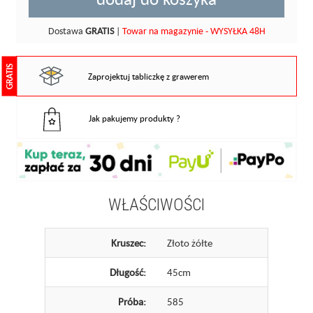
Dostawa
GRATIS
|
Towar na magazynie - WYSYŁKA 48H
GRATIS
Zaprojektuj tabliczkę z grawerem
Jak pakujemy produkty ?
WŁAŚCIWOŚCI
Kruszec:
Złoto żółte
Długość:
45cm
Próba:
585