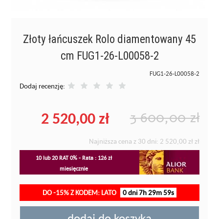
Złoty łańcuszek Rolo diamentowany 45
cm FUG1-26-L00058-2
FUG1-26-L00058-2
Dodaj recenzję:
2 520,00 zł
3 600,00 zł
Najniższa cena z 30 dni:
2 520,00 zł
zł
10 lub 20 RAT 0% - Rata : 126 zł
miesięcznie
DO -15% Z KODEM: LATO
0 dni 7h 29m 59s
dodaj do koszyka