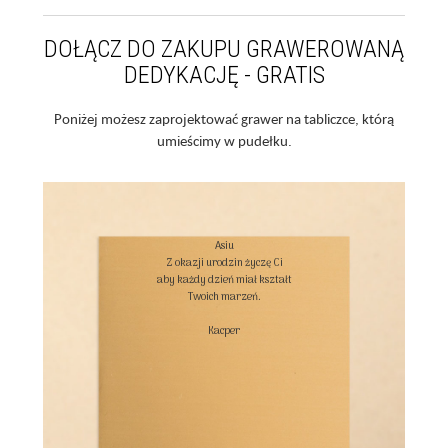
DOŁĄCZ DO ZAKUPU GRAWEROWANĄ
DEDYKACJĘ - GRATIS
Poniżej możesz zaprojektować grawer na tabliczce, którą
umieścimy w pudełku.
Asiu

Z okazji urodzin życzę Ci

aby każdy dzień miał kształt

Twoich marzeń.

Kacper
