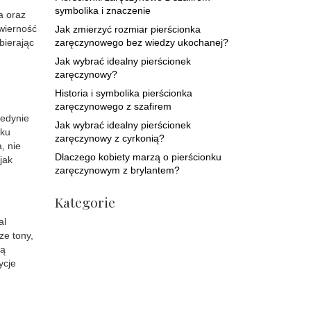
symbolika i znaczenie
a oraz
wierność
Jak zmierzyć rozmiar pierścionka
bierając
zaręczynowego bez wiedzy ukochanej?
Jak wybrać idealny pierścionek
zaręczynowy?
Historia i symbolika pierścionka
zaręczynowego z szafirem
jedynie
Jak wybrać idealny pierścionek
dku
zaręczynowy z cyrkonią?
, nie
Dlaczego kobiety marzą o pierścionku
jak
zaręczynowym z brylantem?
Kategorie
al
ze tony,
ją
ycje