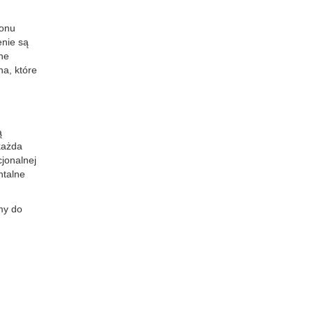
tonu
enie są
lne
na, które
ą
każda
cjonalnej
ntalne
my do