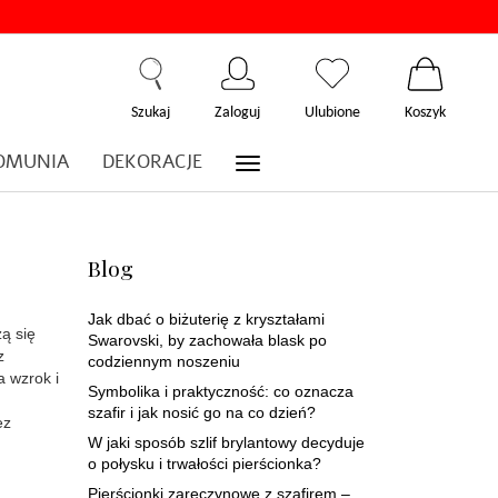
Szukaj
Zaloguj
Ulubione
Koszyk
OMUNIA
DEKORACJE
Blog
Jak dbać o biżuterię z kryształami
zą się
Swarovski, by zachowała blask po
z
codziennym noszeniu
a wzrok i
Symbolika i praktyczność: co oznacza
szafir i jak nosić go na co dzień?
ez
W jaki sposób szlif brylantowy decyduje
o połysku i trwałości pierścionka?
Pierścionki zaręczynowe z szafirem –