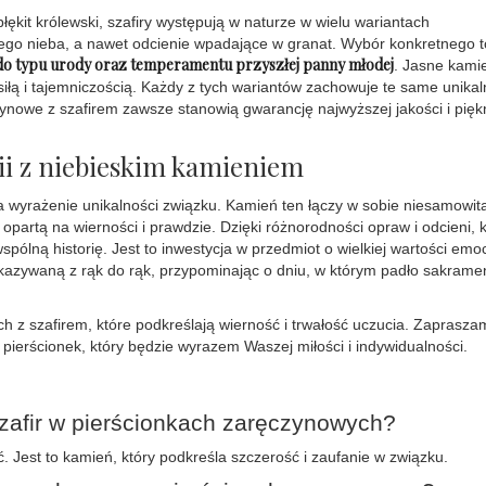
ękit królewski, szafiry występują w naturze w wielu wariantach
ego nieba, a nawet odcienie wpadające w granat. Wybór konkretnego 
ej do typu urody oraz temperamentu przyszłej panny młodej
. Jasne kami
siłą i tajemniczością. Każdy z tych wariantów zachowuje te same unika
zynowe z szafirem zawsze stanowią gwarancję najwyższej jakości i pięk
i z niebieskim kamieniem
a wyrażenie unikalności związku. Kamień ten łączy w sobie niesamowit
opartą na wierności i prawdzie. Dzięki różnorodności opraw i odcieni, 
pólną historię. Jest to inwestycja w przedmiot o wielkiej wartości emo
zekazywaną z rąk do rąk, przypominając o dniu, w którym padło sakrame
h z szafirem, które podkreślają wierność i trwałość uczucia. Zaprasza
 pierścionek, który będzie wyrazem Waszej miłości i indywidualności.
zafir w pierścionkach zaręczynowych?
ć. Jest to kamień, który podkreśla szczerość i zaufanie w związku.