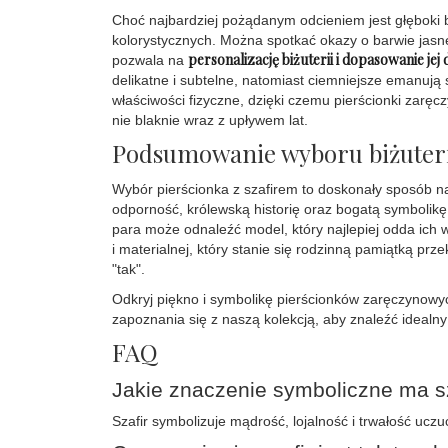
Choć najbardziej pożądanym odcieniem jest głęboki bł
kolorystycznych. Można spotkać okazy o barwie jasn
personalizację biżuterii i dopasowanie j
pozwala na
delikatne i subtelne, natomiast ciemniejsze emanują 
właściwości fizyczne, dzięki czemu pierścionki zaręc
nie blaknie wraz z upływem lat.
Podsumowanie wyboru biżuteri
Wybór pierścionka z szafirem to doskonały sposób n
odporność, królewską historię oraz bogatą symbolikę 
para może odnaleźć model, który najlepiej odda ich ws
i materialnej, który stanie się rodzinną pamiątką pr
"tak".
Odkryj piękno i symbolikę pierścionków zaręczynowyc
zapoznania się z naszą kolekcją, aby znaleźć idealny
FAQ
Jakie znaczenie symboliczne ma s
Szafir symbolizuje mądrość, lojalność i trwałość uczu