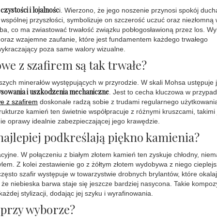
zystości i lojalnośc
i. Wierzono, że jego noszenie przynosi spokój duch
wspólnej przyszłości, symbolizuje on szczerość uczuć oraz niezłomną 
ieba, co ma zwiastować trwałość związku pobłogosławioną przez los. Wy
cji oraz wzajemne zaufanie, które jest fundamentem każdego trwałego
wykraczający poza same walory wizualne.
we z szafirem są tak trwałe?
dszych minerałów występujących w przyrodzie. W skali Mohsa ustępuje 
sowania i uszkodzenia mechaniczne
. Jest to cecha kluczowa w przypa
e z szafirem
doskonale radzą sobie z trudami regularnego użytkowania
strukturze kamień ten świetnie współpracuje z różnymi kruszcami, takimi 
nie oprawy idealnie zabezpieczającej jego krawędzie.
 najlepiej podkreślają piękno kamienia?
acyjne. W połączeniu z białym złotem kamień ten zyskuje chłodny, niem
tylem. Z kolei zestawienie go z żółtym złotem wydobywa z niego cieplejs
zęsto szafir występuje w towarzystwie drobnych brylantów, które okala
, że niebieska barwa staje się jeszcze bardziej nasycona. Takie kompoz
ażdej stylizacji, dodając jej szyku i wyrafinowania.
 przy wyborze?