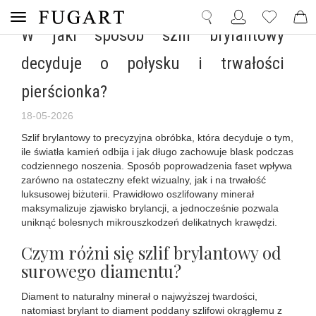
W jaki sposób szlif brylantowy
decyduje o połysku i trwałości
pierścionka?
18-05-2026
Szlif brylantowy to precyzyjna obróbka, która decyduje o tym,
ile światła kamień odbija i jak długo zachowuje blask podczas
codziennego noszenia. Sposób poprowadzenia faset wpływa
zarówno na ostateczny efekt wizualny, jak i na trwałość
luksusowej biżuterii. Prawidłowo oszlifowany minerał
maksymalizuje zjawisko brylancji, a jednocześnie pozwala
uniknąć bolesnych mikrouszkodzeń delikatnych krawędzi.
Czym różni się szlif brylantowy od
surowego diamentu?
Diament to naturalny minerał o najwyższej twardości,
natomiast brylant to diament poddany szlifowi okrągłemu z