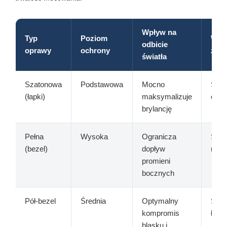
Wpływ na
Typ
Poziom
Wsk
odbicie
oprawy
ochrony
zast
światła
Szatonowa
Podstawowa
Mocno
Szlif
(łapki)
maksymalizuje
owal
brylancję
Pełna
Wysoka
Ogranicza
Szlif
(bezel)
dopływ
mark
promieni
bocznych
Pół-bezel
Średnia
Optymalny
Szlif
kompromis
łezk
blasku i