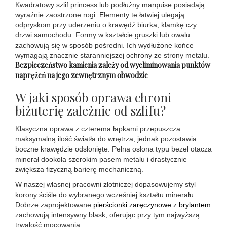
Kwadratowy szlif princess lub podłużny marquise posiadają
wyraźnie zaostrzone rogi. Elementy te łatwiej ulegają
odpryskom przy uderzeniu o krawędź biurka, klamkę czy
drzwi samochodu. Formy w kształcie gruszki lub owalu
zachowują się w sposób pośredni. Ich wydłużone końce
wymagają znacznie staranniejszej ochrony ze strony metalu.
Bezpieczeństwo kamienia zależy od wyeliminowania punktów
naprężeń na jego zewnętrznym obwodzie
.
W jaki sposób oprawa chroni
biżuterię zależnie od szlifu?
Klasyczna oprawa z czterema łapkami przepuszcza
maksymalną ilość światła do wnętrza, jednak pozostawia
boczne krawędzie odsłonięte. Pełna osłona typu bezel otacza
minerał dookoła szerokim pasem metalu i drastycznie
zwiększa fizyczną barierę mechaniczną.
W naszej własnej pracowni złotniczej dopasowujemy styl
korony ściśle do wybranego wcześniej kształtu minerału.
Dobrze zaprojektowane
pierścionki zaręczynowe z brylantem
zachowują intensywny blask, oferując przy tym najwyższą
trwałość mocowania.