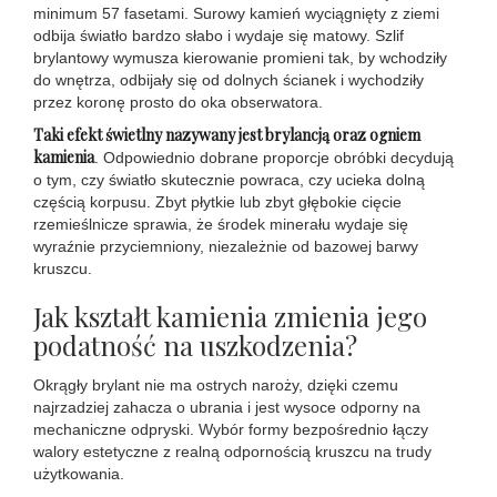
minimum 57 fasetami. Surowy kamień wyciągnięty z ziemi
odbija światło bardzo słabo i wydaje się matowy. Szlif
brylantowy wymusza kierowanie promieni tak, by wchodziły
do wnętrza, odbijały się od dolnych ścianek i wychodziły
przez koronę prosto do oka obserwatora.
Taki efekt świetlny nazywany jest brylancją oraz ogniem
kamienia
. Odpowiednio dobrane proporcje obróbki decydują
o tym, czy światło skutecznie powraca, czy ucieka dolną
częścią korpusu. Zbyt płytkie lub zbyt głębokie cięcie
rzemieślnicze sprawia, że środek minerału wydaje się
wyraźnie przyciemniony, niezależnie od bazowej barwy
kruszcu.
Jak kształt kamienia zmienia jego
podatność na uszkodzenia?
Okrągły brylant nie ma ostrych naroży, dzięki czemu
najrzadziej zahacza o ubrania i jest wysoce odporny na
mechaniczne odpryski. Wybór formy bezpośrednio łączy
walory estetyczne z realną odpornością kruszcu na trudy
użytkowania.