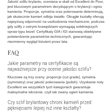
Jakość szlifu brylantu, oceniana w skali od Excellent do Poor,
jest kluczowym parametrem decydującym o brylancji i ogniu
kamienia. Proporcje, symetria oraz polerowanie determinują,
jak skutecznie kamień odbija światło. Okrągłe kształty oferują
najwyższą odporność na uszkodzenia mechaniczne, podczas
gdy szlify z ostrymi krawędziami wymagają solidniejszych
opraw typu bezel. Certyfikaty GIA i IGI stanowią obiektywne
potwierdzenie parametrów technicznych, gwarantując
niezmienny wygląd biżuterii przez lata.
FAQ
Jakie parametry na certyfikacie są
najważniejsze przy ocenie jakości szlifu?
Kluczowe są trzy oceny: proporcje (cut grade), symetria
(symmetry) oraz jakość polerowania (polish). Uzyskanie noty
Excellent we wszystkich tych kategoriach gwarantuje
maksymalne iskrzenie, czyli tak zwany ogień kamienia.
Czy szlif brylantowy chroni kamień przed
pęknięciami lepiej niż inne kształty?