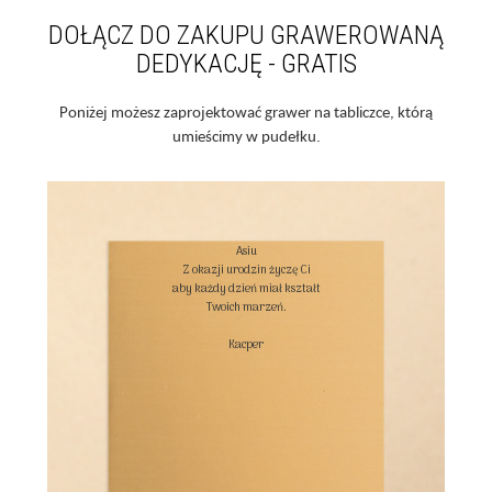
DOŁĄCZ DO ZAKUPU GRAWEROWANĄ
DEDYKACJĘ - GRATIS
Poniżej możesz zaprojektować grawer na tabliczce, którą
umieścimy w pudełku.
Asiu

Z okazji urodzin życzę Ci

aby każdy dzień miał kształt

Twoich marzeń.

Kacper
