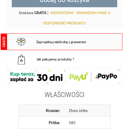
Dostawa
GRATIS
|
NIEDOSTĘPNY - POWIADOM MNIE O
DOSTĘPNOŚĆI PRODUKTU
GRATIS
Zaprojektuj tabliczkę z grawerem
Jak pakujemy produkty ?
WŁAŚCIWOŚCI
Kruszec:
Złoto żółte
Próba:
585