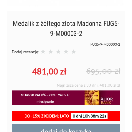
Medalik z żółtego złota Madonna FUG5-
9-M00003-2
FUG5-9-M00003-2
Dodaj recenzję:
481,00 zł
695,00 zł
Najniższa cena z 30 dni:
481,00 zł
zł
10 lub 20 RAT 0% - Rata : 24.05 zł
miesięcznie
DO -15% Z KODEM: LATO
0 dni 10h 38m 22s
dodaj do koszyka