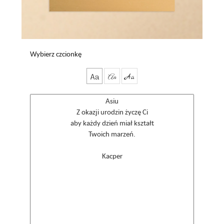
Wybierz czcionkę
Aa
Aa
Aa