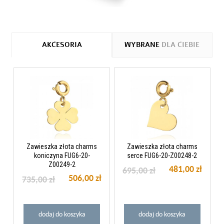
AKCESORIA
WYBRANE
DLA CIEBIE
Zawieszka złota charms
Zawieszka złota charms
koniczyna FUG6-20-
serce FUG6-20-Z00248-2
Z00249-2
481,00 zł
695,00 zł
506,00 zł
735,00 zł
dodaj do koszyka
dodaj do koszyka