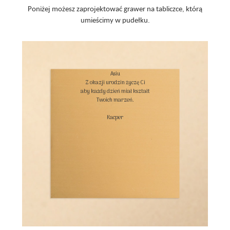
Poniżej możesz zaprojektować grawer na tabliczce, którą
umieścimy w pudełku.
Asiu

Z okazji urodzin życzę Ci

aby każdy dzień miał kształt

Twoich marzeń.

Kacper
