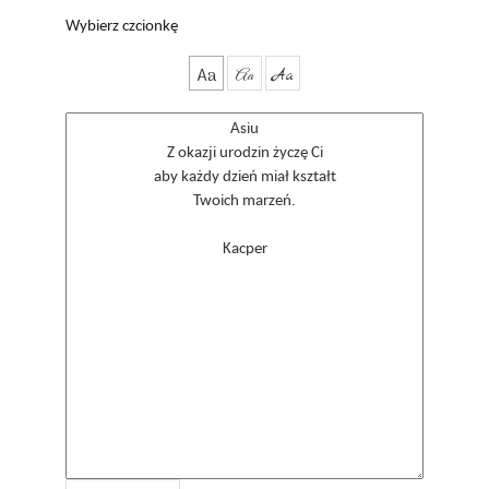
Wybierz czcionkę
Aa
Aa
Aa