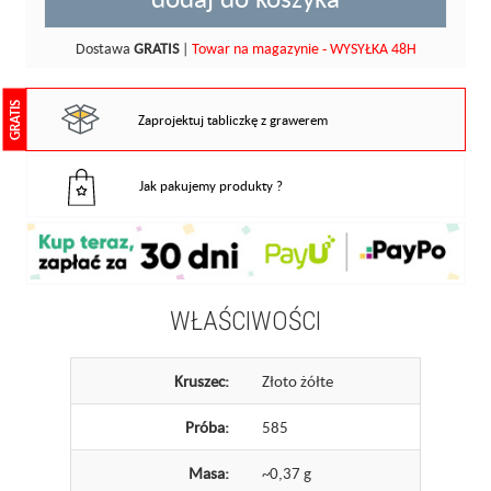
Dostawa
GRATIS
|
Towar na magazynie - WYSYŁKA 48H
GRATIS
Zaprojektuj tabliczkę z grawerem
Jak pakujemy produkty ?
WŁAŚCIWOŚCI
Kruszec:
Złoto żółte
Próba:
585
Masa:
~0,37 g