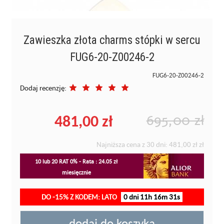
Zawieszka złota charms stópki w sercu
FUG6-20-Z00246-2
FUG6-20-Z00246-2
Dodaj recenzję:
481,00 zł
695,00 zł
Najniższa cena z 30 dni:
481,00 zł
zł
10 lub 20 RAT 0% - Rata : 24.05 zł
miesięcznie
DO -15% Z KODEM: LATO
0 dni 11h 16m 30s
dodaj do koszyka