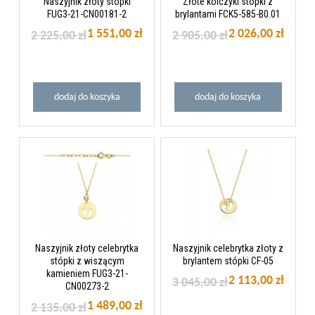
Naszyjnik złoty stópki
Złote kolczyki stópki z
FUG3-21-CN00181-2
brylantami FCK5-585-B0.01
1 551,00 zł
2 026,00 zł
2 225,00 zł
2 905,00 zł
dodaj do koszyka
dodaj do koszyka
Naszyjnik złoty celebrytka
Naszyjnik celebrytka złoty z
stópki z wiszącym
brylantem stópki CF-05
kamieniem FUG3-21-
2 113,00 zł
3 045,00 zł
CN00273-2
1 489,00 zł
2 135,00 zł