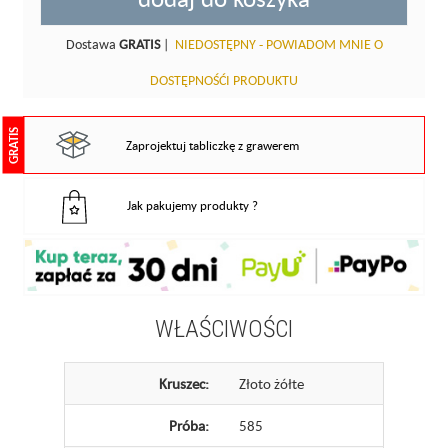
Dostawa
GRATIS
|
NIEDOSTĘPNY - POWIADOM MNIE O
DOSTĘPNOŚĆI PRODUKTU
GRATIS
Zaprojektuj tabliczkę z grawerem
Jak pakujemy produkty ?
WŁAŚCIWOŚCI
Kruszec:
Złoto żółte
Próba:
585