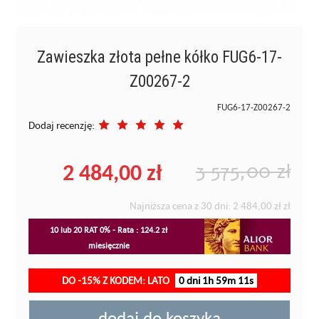
Zawieszka złota pełne kółko FUG6-17-
Z00267-2
FUG6-17-Z00267-2
Dodaj recenzję:
2 484,00 zł
3 575,00 zł
Najniższa cena z 30 dni:
2 484,00 zł
zł
10 lub 20 RAT 0% - Rata : 124.2 zł
miesięcznie
DO -15% Z KODEM: LATO
0 dni 1h 59m 11s
dodaj do koszyka