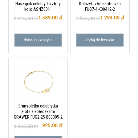
Naszyjnik celebrytka złoty
Kolczyki złote kółeczka
koło ASNZ0011
FUG7-4-K00412-2
1 539,00 zł
1 294,00 zł
2 215,00 zł
1 855,00 zł
dodaj do koszyka
dodaj do koszyka
Bransoletka celebrytka
złota z kółeczkami
GRAWER FUG2-25-B00305-2
925,00 zł
1 315,00 zł