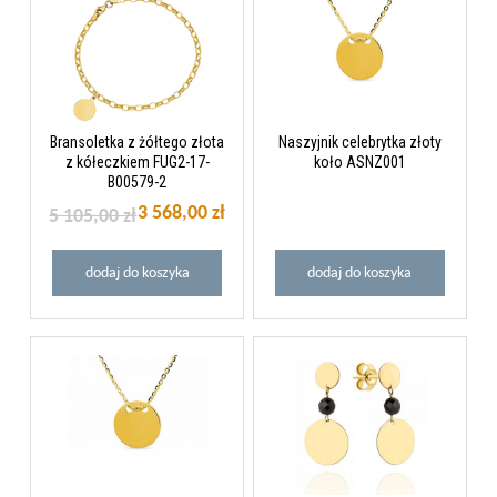
Bransoletka z żółtego złota
Naszyjnik celebrytka złoty
z kółeczkiem FUG2-17-
koło ASNZ001
B00579-2
3 568,00 zł
5 105,00 zł
dodaj do koszyka
dodaj do koszyka