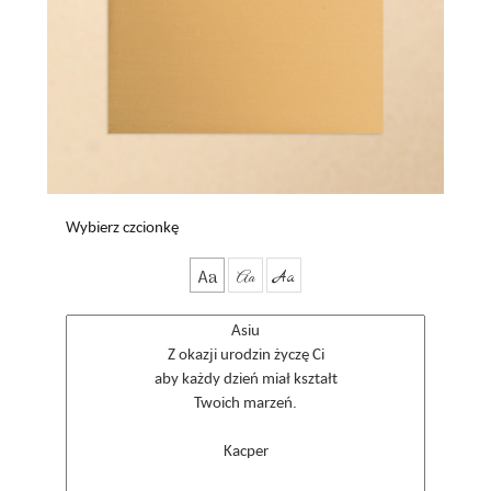
Wybierz czcionkę
Aa
Aa
Aa