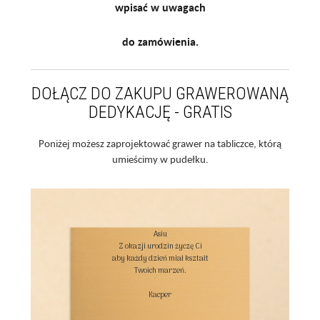
wpisać w uwagach
do zamówienia.
DOŁĄCZ DO ZAKUPU GRAWEROWANĄ
DEDYKACJĘ - GRATIS
Poniżej możesz zaprojektować grawer na tabliczce, którą
umieścimy w pudełku.
Asiu

Z okazji urodzin życzę Ci

aby każdy dzień miał kształt

Twoich marzeń.

Kacper
