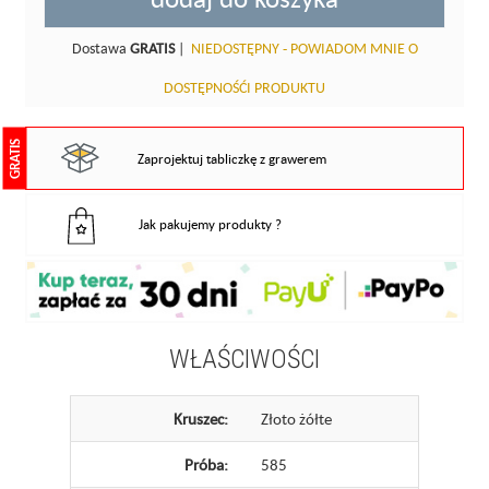
Dostawa
GRATIS
|
NIEDOSTĘPNY - POWIADOM MNIE O
DOSTĘPNOŚĆI PRODUKTU
GRATIS
Zaprojektuj tabliczkę z grawerem
Jak pakujemy produkty ?
WŁAŚCIWOŚCI
Kruszec:
Złoto żółte
Próba:
585