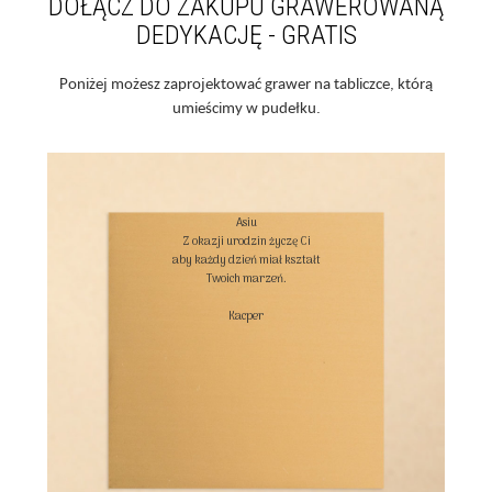
DOŁĄCZ DO ZAKUPU GRAWEROWANĄ
DEDYKACJĘ - GRATIS
Poniżej możesz zaprojektować grawer na tabliczce, którą
umieścimy w pudełku.
Asiu

Z okazji urodzin życzę Ci

aby każdy dzień miał kształt

Twoich marzeń.

Kacper
