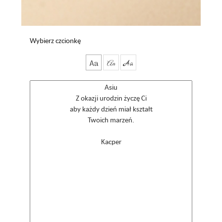
Wybierz czcionkę
Aa
Aa
Aa