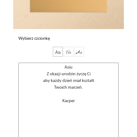
Wybierz czcionkę
Aa
Aa
Aa