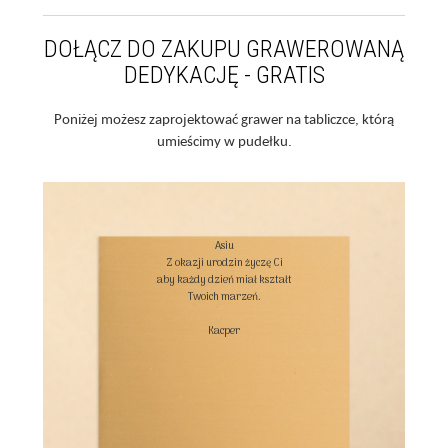
DOŁĄCZ DO ZAKUPU GRAWEROWANĄ
DEDYKACJĘ - GRATIS
Poniżej możesz zaprojektować grawer na tabliczce, którą
umieścimy w pudełku.
Asiu

Z okazji urodzin życzę Ci

aby każdy dzień miał kształt

Twoich marzeń.

Kacper
