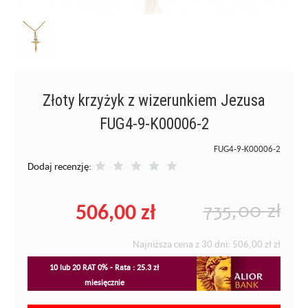
Złoty krzyżyk z wizerunkiem Jezusa
FUG4-9-K00006-2
FUG4-9-K00006-2
Dodaj recenzję:
506,00 zł
735,00 zł
Najniższa cena z 30 dni:
506,00 zł
zł
10 lub 20 RAT 0% - Rata : 25.3 zł
miesięcznie