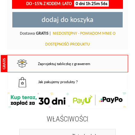
DO -15% Z KODEM: LATO
0 dni 1h 25m 56s
dodaj do koszyka
Dostawa
GRATIS
|
NIEDOSTĘPNY - POWIADOM MNIE O
DOSTĘPNOŚĆI PRODUKTU
GRATIS
Zaprojektuj tabliczkę z grawerem
Jak pakujemy produkty ?
WŁAŚCIWOŚCI