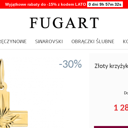
Wyjątkowe rabaty do -15% z kodem LATO
0 dni 9h 57m 32s
ARĘCZYNOWE
SWAROVSKI
OBRĄCZKI ŚLUBNE
K
-30%
Złoty krzyży
Do
1 28