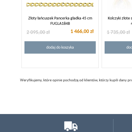
Złoty łańcuszek Pancerka gładka 45 cm
Kolczyki złote
FUGLA184B
1 466,00 zł
2 095,00 zł
1 735,00 zł
dodaj do koszyka
dod
Weryfikujemy, które opinie pochodzą od klientów, którzy kupili dany p