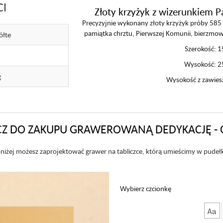
CI
Złoty krzyżyk z wizerunkiem P
Precyzyjnie wykonany złoty krzyżyk próby 585 
pamiątka chrztu, Pierwszej Komunii, bierzmowa
ółte
Szerokość: 
Wysokość: 
g
Wysokość z zawie
Z DO ZAKUPU GRAWEROWANĄ DEDYKACJĘ - 
niżej możesz zaprojektować grawer na tabliczce, którą umieścimy w pudeł
Wybierz czcionkę
Aa