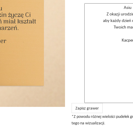


in życzę Ci

 miał kształt

arzeń.

er

Zapisz grawer
*Z powodu różnej wielości pudełek g
tego na wizualizacji.