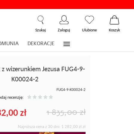
Szukaj
Zaloguj
Ulubione
Koszyk
OMUNIA
DEKORACJE
k z wizerunkiem Jezusa FUG4-9-
K00024-2
FUG4-9-K00024-2
daj recenzję:
2,00 zł
1 835,00 zł
Najniższa cena z 30 dni:
1 282,00 zł
zł