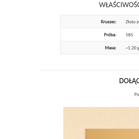
WŁAŚCIWOŚ
Kruszec:
Złoto ż
Próba:
585
Masa:
~1,20 
DOŁĄC
Po