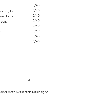
0/40
0/40
0/40
0/40
0/40
0/40
0/40
0/40
rawer może nieznacznie różnić się od