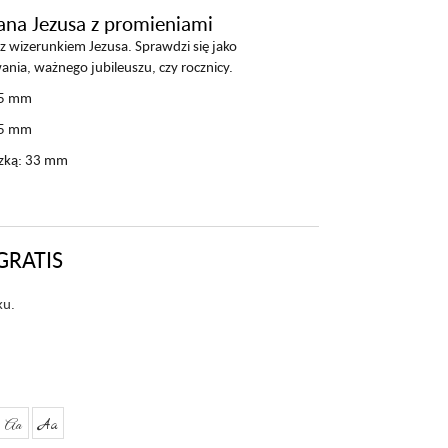
ana Jezusa z promieniami
z wizerunkiem Jezusa. Sprawdzi się jako
nia, ważnego jubileuszu, czy rocznicy.
15 mm
25 mm
szką: 33 mm
GRATIS
ku.
Aa
Aa