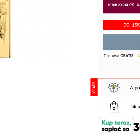
10 lub 20 RAT 0% - Ra
DO -15%
Dostawa
GRATIS
|
N
GRATIS
Zapr
Jak 