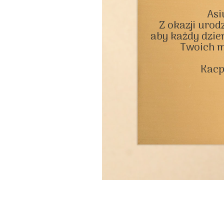
Asiu
Z okazji urodz
aby każdy dzień
Twoich m
Kacp