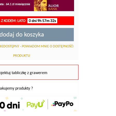
ta : 64.1 zł miesięcznie
 Z KODEM: LATO
0 dni 9h 57m 32s
dodaj do koszyka
IEDOSTĘPNY - POWIADOM MNIE O DOSTĘPNOŚĆI
PRODUKTU
ojektuj tabliczkę z grawerem
pakujemy produkty ?